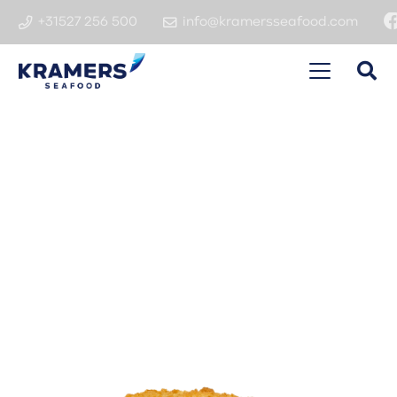
+31527 256 500
info@kramersseafood.com