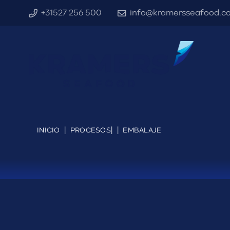
+31527 256 500
info@kramersseafood.c
INICIO
|
PROCESOS
|
|
EMBALAJE